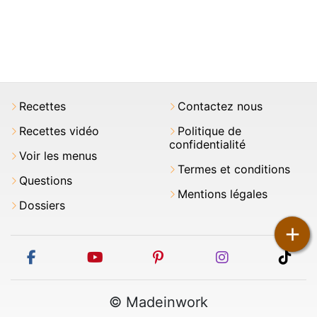
Recettes
Contactez nous
Recettes vidéo
Politique de
confidentialité
Voir les menus
Termes et conditions
Questions
Mentions légales
Dossiers
+
facebook
youtube
pinterest
instagram
tikt
© Madeinwork