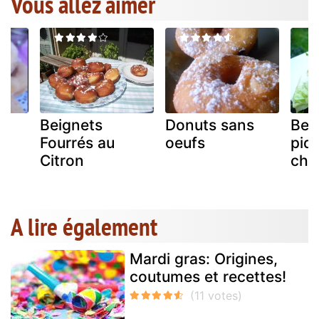
Vous allez aimer
Beignets
Donuts sans
Bei
Fourrés au
oeufs
piqu
Citron
cho
A lire également
Mardi gras: Origines,
coutumes et recettes!