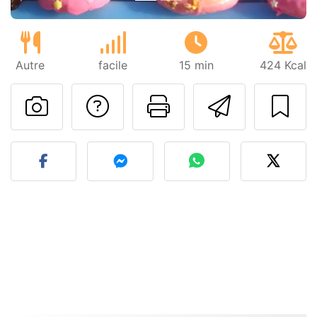
Autre
facile
15 min
424 Kcal
Poser une question
Imprimer cet
Envoyer
Publier votre photo de cet