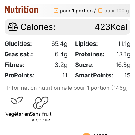
Nutrition
pour 1 portion
/
pour 100 g
Calories:
423Kcal
Glucides:
65.4g
Lipides:
11.1g
Gras sat.:
6.4g
Protéines:
13.1g
Fibres:
3.2g
Sucre:
16.3g
ProPoints:
11
SmartPoints:
15
Information nutritionnelle pour 1 portion (146g)
Végétarien
Sans fruit
à coque