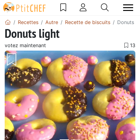
Recettes
Autre
Recette de biscuits
Donuts li
Donuts light
votez maintenant
Précédent
Suiv