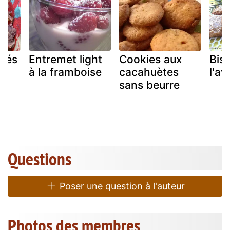
égés
Entremet light
Cookies aux
Bisc
à la framboise
cacahuètes
l'av
sans beurre
Questions
Poser une question à l'auteur
Photos des membres