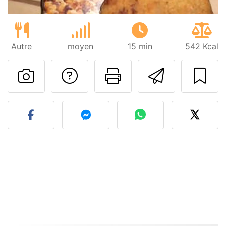
Autre
moyen
15 min
542 Kcal
Poser une question
Imprimer cet
Envoyer
Publier votre photo de cet