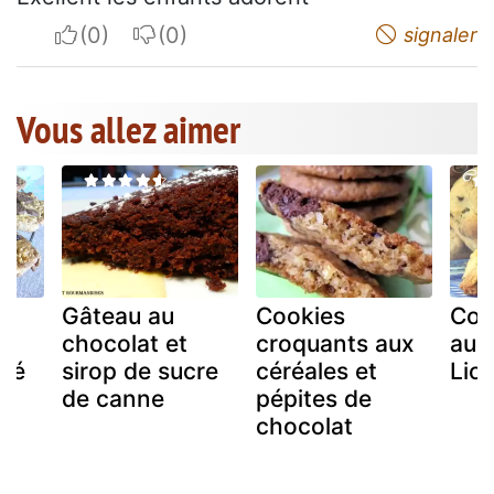
I apreciate
I do not appreciate
signaler
Vous allez aimer
Gâteau au
Cookies
Coo
chocolat et
croquants aux
aux
flé
sirop de sucre
céréales et
Lio
de canne
pépites de
chocolat