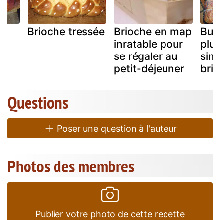
Brioche tressée
Brioche en map
Buht
inratable pour
plu
se régaler au
sim
petit-déjeuner
bri
Questions
Poser une question à l'auteur
Photos des membres
Publier votre photo de cette recette