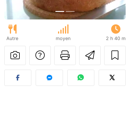
Autre
moyen
2 h 40 m
Poser une question
Imprimer cet
Envoyer
Publier votre photo de cet