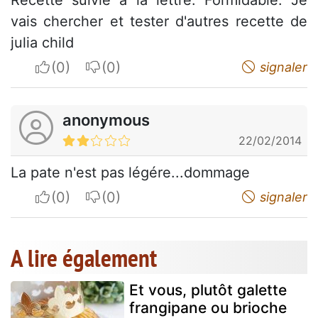
Recette suivie à la lettre. Formidable. Je
vais chercher et tester d'autres recette de
julia child
I apreciate
I do not appreciate
signaler
anonymous
22/02/2014
La pate n'est pas légére...dommage
I apreciate
I do not appreciate
signaler
A lire également
Et vous, plutôt galette
frangipane ou brioche