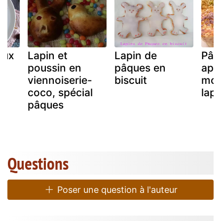
aux
Lapin et
Lapin de
Pâq
poussin en
pâques en
app
viennoiserie-
biscuit
moe
coco, spécial
lapi
pâques
Questions
Poser une question à l'auteur