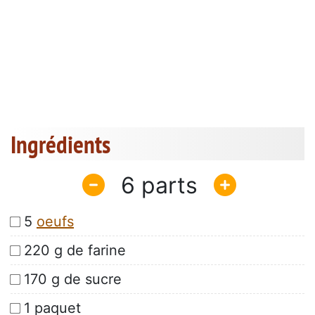
Ingrédients
6
5
oeufs
220 g de farine
170 g de sucre
1 paquet