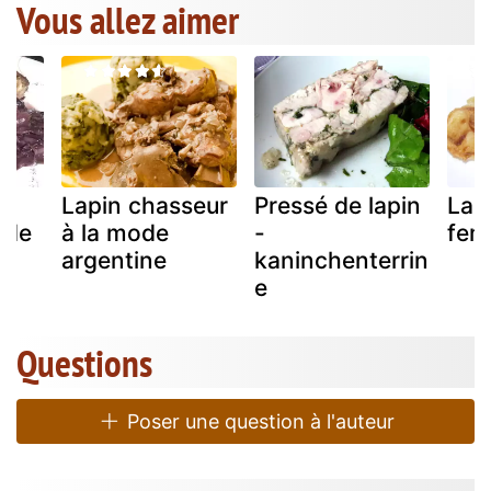
Vous allez aimer
Lapin chasseur
Pressé de lapin
Lap
 de
à la mode
-
fe
argentine
kaninchenterrin
e
Questions
Poser une question à l'auteur