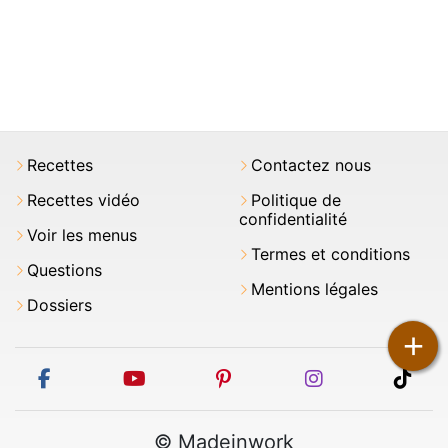
Recettes
Contactez nous
Recettes vidéo
Politique de
confidentialité
Voir les menus
Termes et conditions
Questions
Mentions légales
Dossiers
+
facebook
youtube
pinterest
instagram
tikt
© Madeinwork