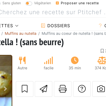
Sans gluten
Végétarien
Proposer une recette
ETTES
DOSSIERS
Muffins au nutella
Muffins au coeur de nutella ! (sans 
ella ! (sans beurre)
Autre
facile
35 min
374 Kc
Envoyer cette r
Imprimer c
Poser
Suivant
P