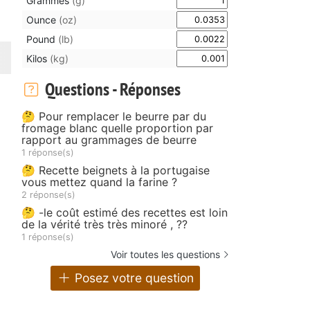
Grammes
(g)
Ounce
(oz)
Pound
(lb)
Kilos
(kg)
Questions - Réponses
🤔 Pour remplacer le beurre par du
fromage blanc quelle proportion par
rapport au grammages de beurre
1 réponse(s)
🤔 Recette beignets à la portugaise
vous mettez quand la farine ?
2 réponse(s)
🤔 -le coût estimé des recettes est loin
de la vérité très très minoré , ??
1 réponse(s)
Voir toutes les questions
Posez votre question