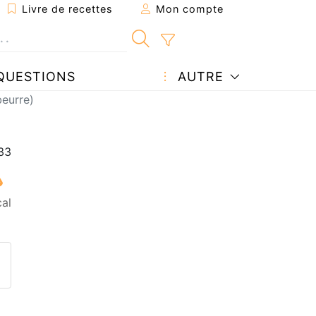
Livre de recettes
Mon compte
QUESTIONS
AUTRE
beurre)
al
ecette à un ami
ette page
 une question à l'auteur
ublier votre photo de cette r