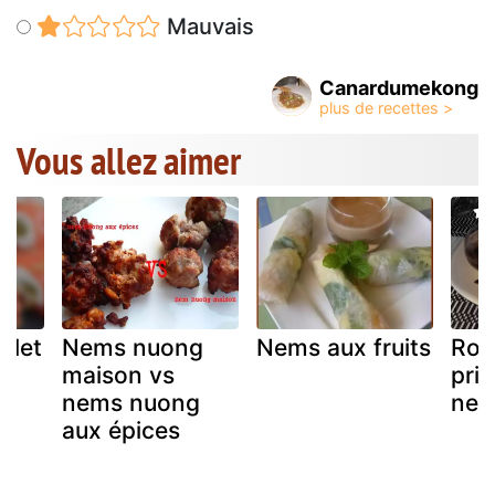
Mauvais
Canardumekong
Vous allez aimer
ulet
Nems nuong
Nems aux fruits
Rou
maison vs
pri
nems nuong
ne
aux épices