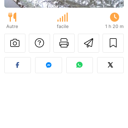
Autre
facile
1 h 20 m
Poser une question
Imprimer cet
Envoyer
Publier votre photo de cet