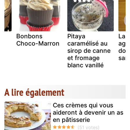
Bonbons
Pitaya
Lab
Choco-Marron
caramélisé au
aga
sirop de canne
douc
et fromage
san
blanc vanillé
A lire également
Ces crèmes qui vous
aideront à devenir un as
en pâtisserie