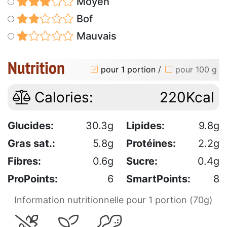
Moyen
Bof
Mauvais
Nutrition
pour 1 portion
/
pour 100 g
Calories:
220Kcal
Glucides:
30.3g
Lipides:
9.8g
Gras sat.:
5.8g
Protéines:
2.2g
Fibres:
0.6g
Sucre:
0.4g
ProPoints:
6
SmartPoints:
8
Information nutritionnelle pour 1 portion (70g)