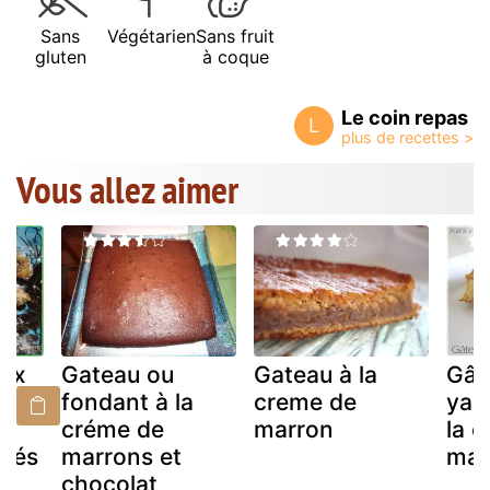
Sans
Végétarien
Sans fruit
gluten
à coque
Le coin repas
L
Vous allez aimer
aux
Gateau ou
Gateau à la
Gât
de
fondant à la
creme de
yao
créme de
marron
la 
acés
marrons et
mar
chocolat