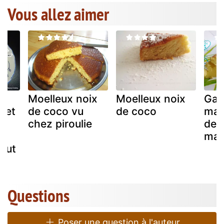
Vous allez aimer
Moelleux noix
Moelleux noix
Gat
o et
de coco vu
de coco
mag
chez piroulie
de 
r
man
nut
Questions
Poser une question à l'auteur