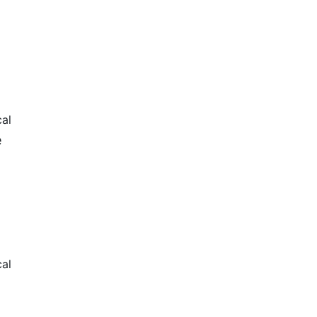
al
e
al