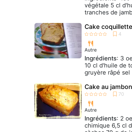
végétale 5 cl d'h
tranches de jamb
Cake coquillett
Autre
Ingrédients
: 3 o
10 cl d'huile de 
gruyère râpé sel 
Cake au jambon 
Autre
Ingrédients
: 2 o
chimique 6,5 cl d