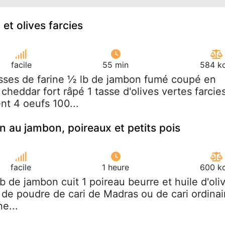
et olives farcies
facile
55 min
584 kc
asses de farine ½ lb de jambon fumé coupé en
cheddar fort râpé 1 tasse d'olives vertes farcie
nt 4 oeufs 100...
n au jambon, poireaux et petits pois
facile
1 heure
600 kc
 lb de jambon cuit 1 poireau beurre et huile d'oli
é de poudre de cari de Madras ou de cari ordinai
ne...