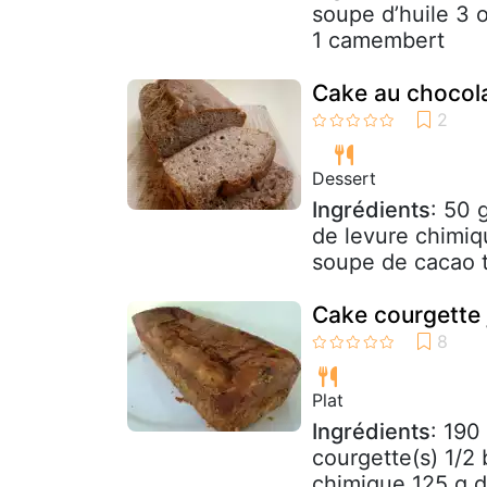
soupe d’huile 3 
1 camembert
Cake au chocola
Dessert
Ingrédients
: 50 
de levure chimiq
soupe de cacao t
Cake courgette 
Plat
Ingrédients
: 190
courgette(s) 1/2 
chimique 125 g d