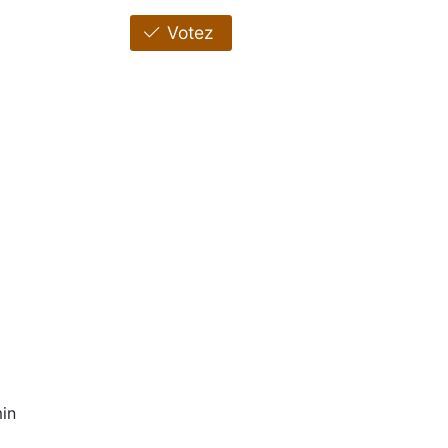
Votez
in