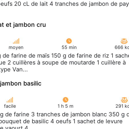
oeufs 20 cL de lait 4 tranches de jambon de pa
t et jambon cru
moyen
55 min
666 kc
g de farine de maïs 150 g de farine de riz 1 sach
ue 2 cuillères à soupe de moutarde 1 cuillère à
ype Van...
jambon basilic
facile
1 h 5 m
291 k
 g de farine 3 tranches de jambon blanc 350 g 
bouquet de basilic 4 oeufs 1 sachet de levure
e yaourt 4...