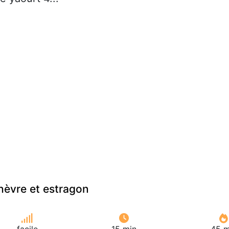
hèvre et estragon
facile
15 min
45 m