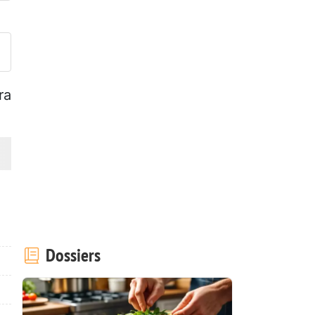
ublier votre photo de cette r
ra
Dossiers