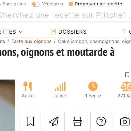
Sans gluten
Végétarien
Proposer une recette
ETTES
DOSSIERS
ons
Tarte aux oignons
Cake jambon, champignons, oign
ons, oignons et moutarde à
Autre
facile
1 heure
271 K
Envoyer cette r
Imprimer c
Poser