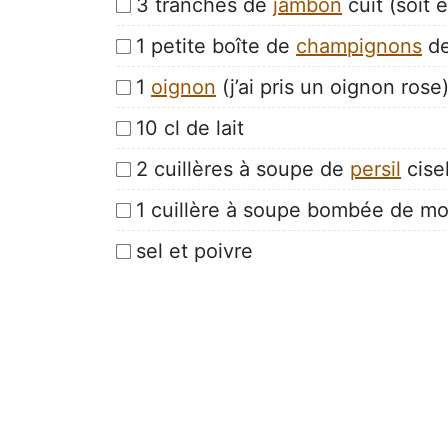
3 tranches de
jambon
cuit (soit
1 petite boîte de
champignons
de
1
oignon
(j’ai pris un oignon rose
10 cl de lait
2 cuillères à soupe de
persil
cise
1 cuillère à soupe bombée de mo
sel et poivre