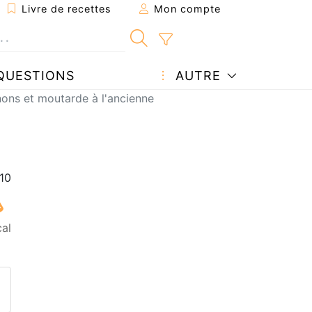
Livre de recettes
Mon compte
QUESTIONS
AUTRE
ons et moutarde à l'ancienne
cal
ecette à un ami
ette page
 une question à l'auteur