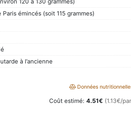
 environ 120 à 130 grammes)
 Paris émincés (soit 115 grammes)
)
lé
utarde à l’ancienne
Données nutritionnelle
Coût estimé:
4.51
€
(1.13€/par