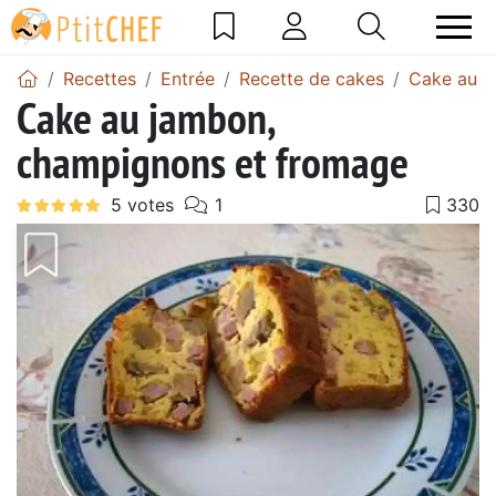
Recettes
Entrée
Recette de cakes
Cake au 
Cake au jambon,
champignons et fromage