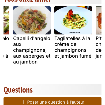
gelo
Capelli d'angelo
Tagliatelles à la
P'ti
aux
crème de
cha
champignons,
champignons
de p
s à
aux asperges et
et jambon fumé
jam
au jambon
la
Questions
Poser une question à l'auteur