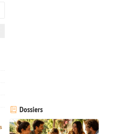
Dossiers
s