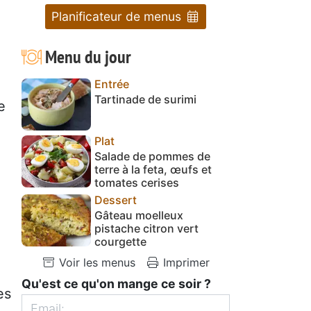
Planificateur de menus
Menu du jour
Entrée
Tartinade de surimi
e
Plat
Salade de pommes de
terre à la feta, œufs et
tomates cerises
Dessert
Gâteau moelleux
pistache citron vert
courgette
Voir les menus
Imprimer
Qu'est ce qu'on mange ce soir ?
es