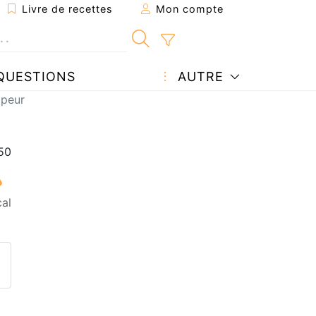
Livre de recettes
Mon compte
QUESTIONS
AUTRE
apeur
al
ecette à un ami
ette page
 une question à l'auteur
ublier votre photo de cette r