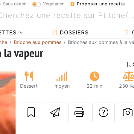
Sans gluten
Végétarien
Proposer une recette
ETTES
DOSSIERS
che
Brioche aux pommes
Brioches aux pommes à la v
 la vapeur
Dessert
moyen
22 min
230 Kc
Envoyer cette r
Imprimer c
Poser
P