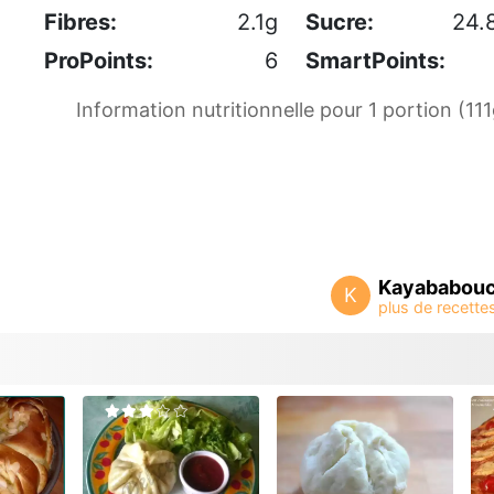
Fibres:
2.1g
Sucre:
24.
ProPoints:
6
SmartPoints:
Information nutritionnelle pour 1 portion (111
Kayababou
K