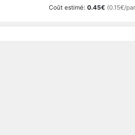
Coût estimé:
0.45
€
(0.15€/par