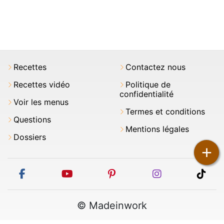
Recettes
Contactez nous
Recettes vidéo
Politique de
confidentialité
Voir les menus
Termes et conditions
Questions
Mentions légales
Dossiers
+
facebook
youtube
pinterest
instagram
tikt
© Madeinwork