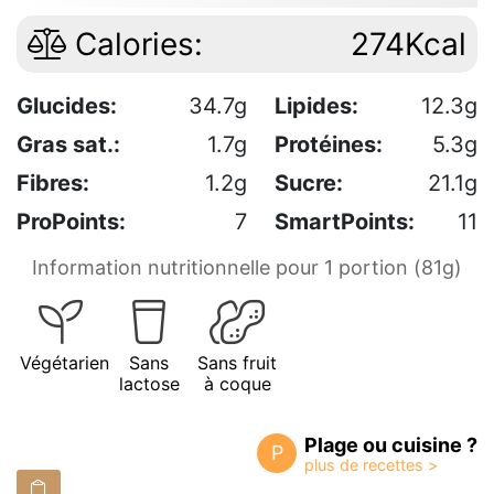
Calories:
274Kcal
Glucides:
34.7g
Lipides:
12.3g
Gras sat.:
1.7g
Protéines:
5.3g
Fibres:
1.2g
Sucre:
21.1g
ProPoints:
7
SmartPoints:
11
Information nutritionnelle pour 1 portion (81g)
Végétarien
Sans
Sans fruit
lactose
à coque
Plage ou cuisine ?
P