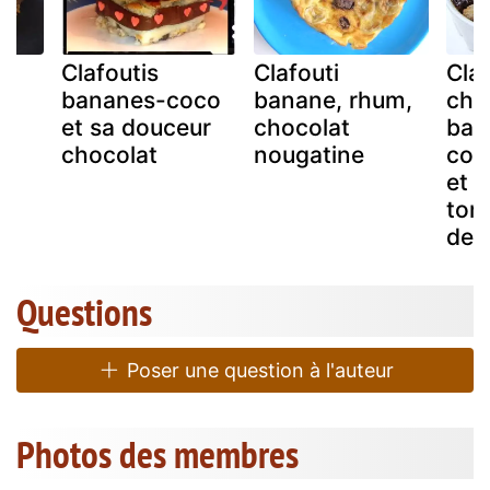
ux
Clafoutis
Clafouti
Claf
et
bananes-coco
banane, rhum,
cho
s
et sa douceur
chocolat
ban
chocolat
nougatine
conf
et m
ton
de f
Questions
Poser une question à l'auteur
Photos des membres