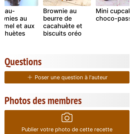
teau-
Brownie au
Mini cupcak
ownies au
beurre de
choco-passi
amel et aux
cacahuète et
cahuètes
biscuits oréo
Questions
Poser une question à l'auteur
Photos des membres
Publier votre photo de cette recette