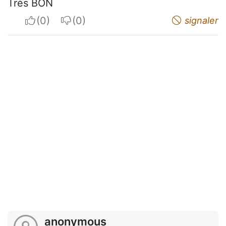
Très BON
I apreciate
I do not appreciate
signaler
anonymous