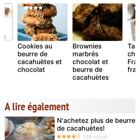
Cookies au
Brownies
Tab
beurre de
marbrés
cho
cacahuètes et
chocolat et
Fra
chocolat
beurre de
fra
cacahuètes
A lire également
N'achetez plus de beurre
de cacahuètes!