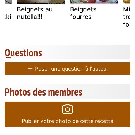
s
Beignets au
Beignets
Min
czki
nutella!!!
fourres
tro
four
Questions
Poser une question à l'auteur
Photos des membres
Publier votre photo de cette recette