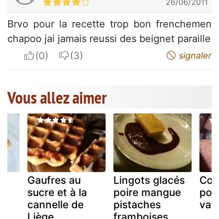
26/06/2011
Brvo pour la recette trop bon frenchemen
chapoo jai jamais reussi des beignet paraille
I apreciate
I do not appreciate
signaler
Vous allez aimer
a
Gaufres au
Lingots glacés
Com
sucre et à la
poire mangue
pom
cannelle de
pistaches
vani
Liège
framboises