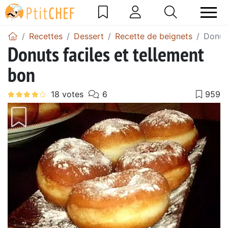
Recettes
Dessert
Recette de beignets
Donuts
Donuts faciles et tellement
bon