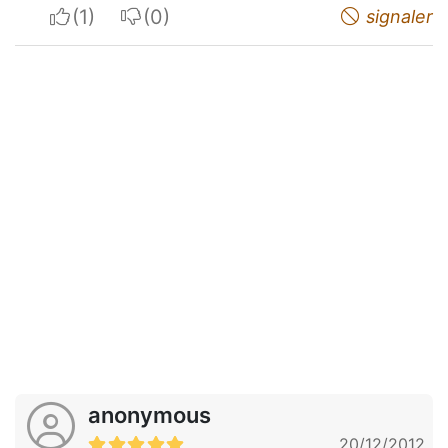
I apreciate
I do not appreciate
signaler
anonymous
20/12/2012