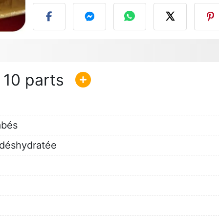
10
mbés
 déshydratée