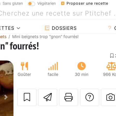
Sans gluten
Végétarien
Proposer une recette
ETTES
DOSSIERS
nets
Mini beignets trop "gnon" fourrés!
n" fourrés!
Goûter
facile
30 min
966 Kc
Envoyer cette r
Imprimer c
Poser
Suivant
P