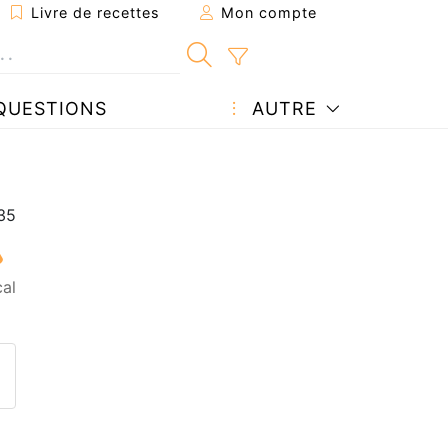
Livre de recettes
Mon compte
QUESTIONS
AUTRE
al
ecette à un ami
ette page
 une question à l'auteur
ublier votre photo de cette r