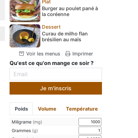
Plat
Burger au poulet pané à
la coréenne
Dessert
Curau de milho flan
brésilien au maïs
Voir les menus
Imprimer
Qu'est ce qu'on mange ce soir ?
Je m'inscris
Poids
Volume
Température
Miligrame
(mg)
Grammes
(g)