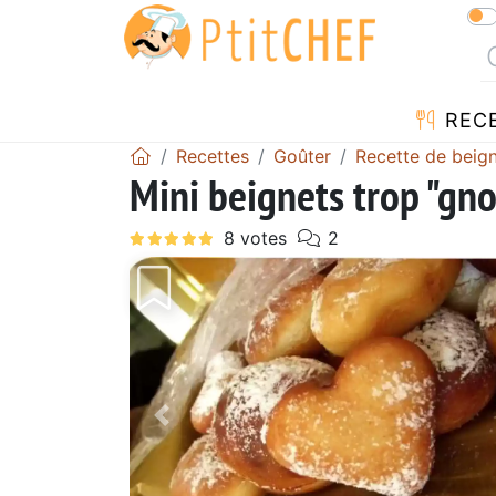
REC
Recettes
Goûter
Recette de beig
Mini beignets trop "gno
Précédent