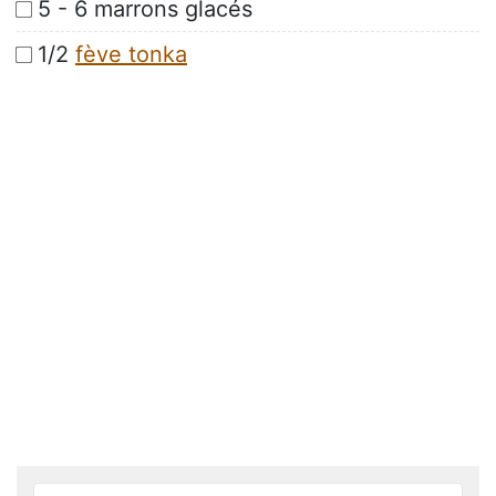
5 - 6 marrons glacés
1/2
fève tonka