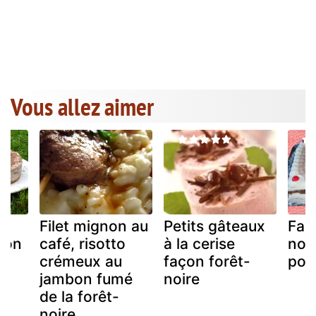
Vous allez aimer
e
Filet mignon au
Petits gâteaux
Fau
açon
café, risotto
à la cerise
noi
8
crémeux au
façon forêt-
poi
jambon fumé
noire
de la forêt-
noire