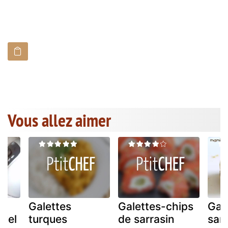
Vous allez aimer
s
Galettes
Galettes-chips
Gal
uvel
turques
de sarrasin
sarr