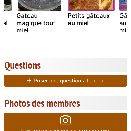
Gateau
Petits gâteaux
Gât
iel
magique tout
au miel
au 
miel
mie
Questions
Poser une question à l'auteur
Photos des membres