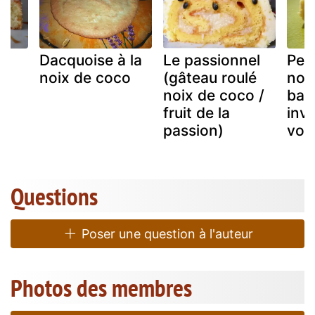
Dacquoise à la
Le passionnel
Pet
la
noix de coco
(gâteau roulé
noi
o
noix de coco /
ban
fruit de la
invi
passion)
voy
Questions
Poser une question à l'auteur
Photos des membres