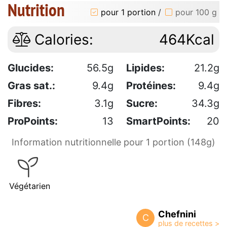
Nutrition
pour 1 portion
/
pour 100 g
Calories:
464Kcal
Glucides:
56.5g
Lipides:
21.2g
Gras sat.:
9.4g
Protéines:
9.4g
Fibres:
3.1g
Sucre:
34.3g
ProPoints:
13
SmartPoints:
20
Information nutritionnelle pour 1 portion (148g)
Végétarien
Chefnini
C