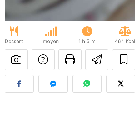
Dessert
moyen
1 h 5 m
464 Kcal
Poser une question
Imprimer cet
Envoyer
Publier votre photo de cet