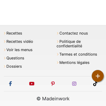
Recettes
Contactez nous
Recettes vidéo
Politique de
confidentialité
Voir les menus
Termes et conditions
Questions
Mentions légales
Dossiers
+
facebook
youtube
pinterest
instagram
tikt
© Madeinwork