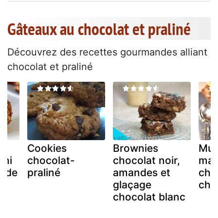
Gâteaux au chocolat et praliné
Découvrez des recettes gourmandes alliant
chocolat et praliné
u
Cookies
Brownies
Muf
rni
chocolat-
chocolat noir,
mar
t de
praliné
amandes et
chu
glaçage
cho
chocolat blanc