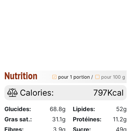
Nutrition
pour 1 portion
/
pour 100 g
Calories:
797Kcal
Glucides:
68.8g
Lipides:
52g
Gras sat.:
31.1g
Protéines:
11.2g
Fibres:
3.9g
Sucre:
49g