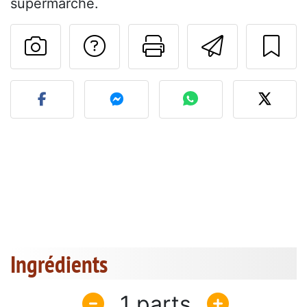
supermarché.
Poser une question
Imprimer cet
Envoyer
Publier votre photo de cet
Ingrédients
1