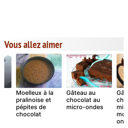
Vous allez aimer
Moelleux à la
Gâteau au
Gât
pralinoise et
chocolat au
cho
s
pépites de
micro-ondes
min
chocolat
moi
ond