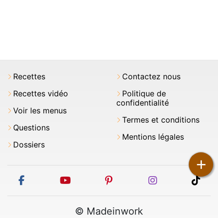
Recettes
Contactez nous
Recettes vidéo
Politique de
confidentialité
Voir les menus
Termes et conditions
Questions
Mentions légales
Dossiers
+
facebook
youtube
pinterest
instagram
tikt
© Madeinwork