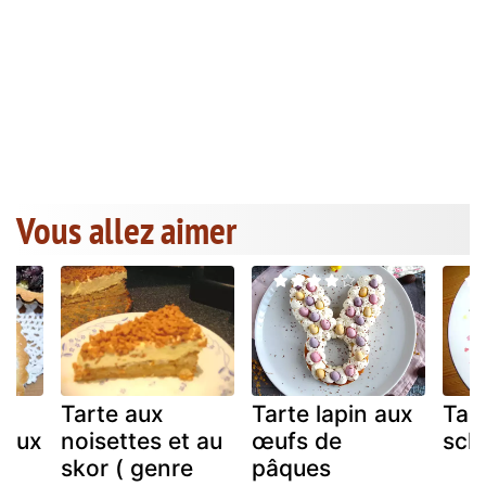
Vous allez aimer
Tarte aux
Tarte lapin aux
Tar
 aux
noisettes et au
œufs de
sch
skor ( genre
pâques