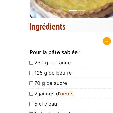
Ingrédients
Pour la pâte sablée :
250 g de farine
125 g de beurre
70 g de sucre
2 jaunes d'
oeufs
5 cl d'eau