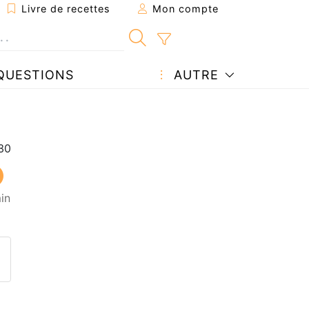
Livre de recettes
Mon compte
QUESTIONS
AUTRE
in
ecette à un ami
ette page
 une question à l'auteur
ublier votre photo de cette r