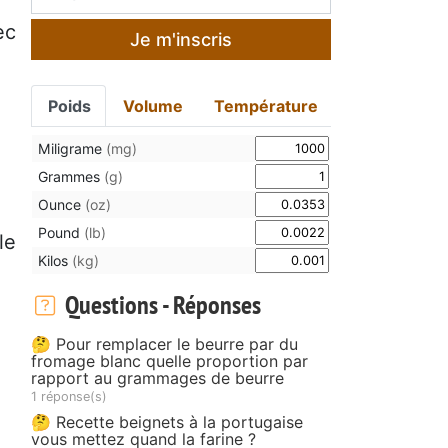
ec
Je m'inscris
Poids
Volume
Température
Miligrame
(mg)
Grammes
(g)
Ounce
(oz)
Pound
(lb)
le
Kilos
(kg)
Questions - Réponses
🤔 Pour remplacer le beurre par du
fromage blanc quelle proportion par
rapport au grammages de beurre
1 réponse(s)
🤔 Recette beignets à la portugaise
vous mettez quand la farine ?