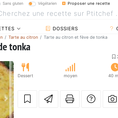
Sans gluten
Végétarien
Proposer une recette
ETTES
DOSSIERS
on
Tarte au citron
Tarte au citron et fève de tonka
 de tonka
Dessert
moyen
40 m
Envoyer cette r
Imprimer c
Poser
Suivant
P