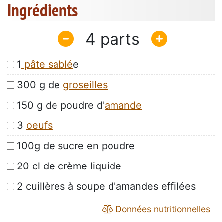
Ingrédients
4
1
pâte sablé
e
300 g de
groseilles
150 g de poudre d'
amande
3
oeufs
100g de sucre en poudre
20 cl de crème liquide
2 cuillères à soupe d'amandes effilées
Données nutritionnelles