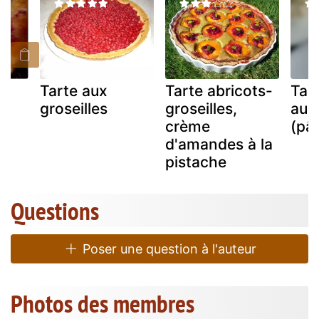
Tarte aux
Tarte abricots-
Tart
ux
groseilles
groseilles,
aux 
crème
(pât
d'amandes à la
pistache
Questions
Poser une question à l'auteur
Photos des membres