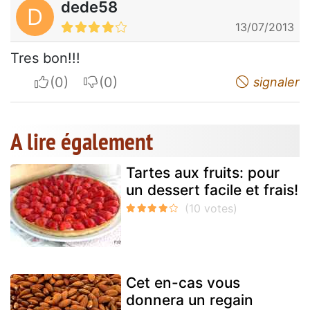
dede58
D
13/07/2013
Tres bon!!!
I apreciate
I do not appreciate
signaler
A lire également
Tartes aux fruits: pour
un dessert facile et frais!
Cet en-cas vous
donnera un regain