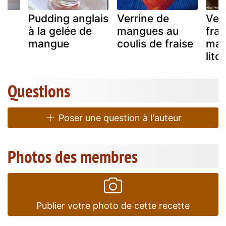
Pudding anglais
Verrine de
Ver
à la gelée de
mangues au
fra
mangue
coulis de fraise
man
litc
Questions
Poser une question à l'auteur
Photos des membres
Publier votre photo de cette recette