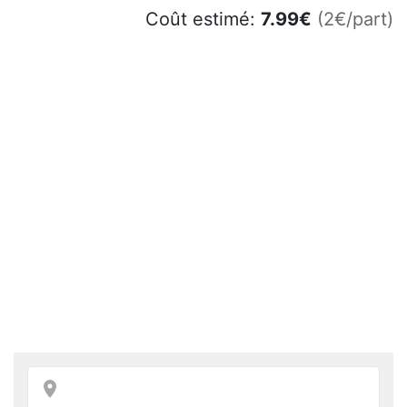
Coût estimé:
7.99
€
(2€/part)