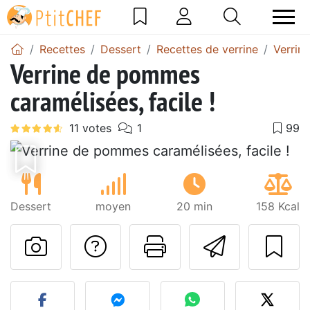
Recettes
Dessert
Recettes de verrine
Verrin
Verrine de pommes
caramélisées, facile !
Dessert
moyen
20 min
158 Kcal
Poser une question
Imprimer cet
Envoyer
Publier votre photo de cet