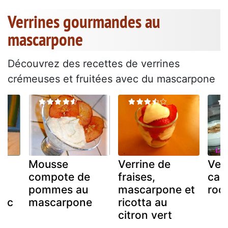
Verrines gourmandes au
mascarpone
Découvrez des recettes de verrines
crémeuses et fruitées avec du mascarpone
Mousse
Verrine de
Ver
a
compote de
fraises,
can
pommes au
mascarpone et
roq
anc
mascarpone
ricotta au
citron vert