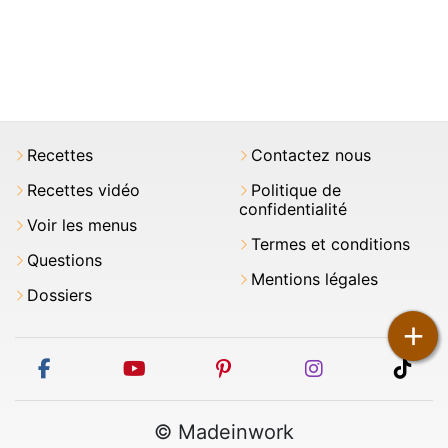
Recettes
Contactez nous
Recettes vidéo
Politique de
confidentialité
Voir les menus
Termes et conditions
Questions
Mentions légales
Dossiers
+
facebook
youtube
pinterest
instagram
tikt
© Madeinwork