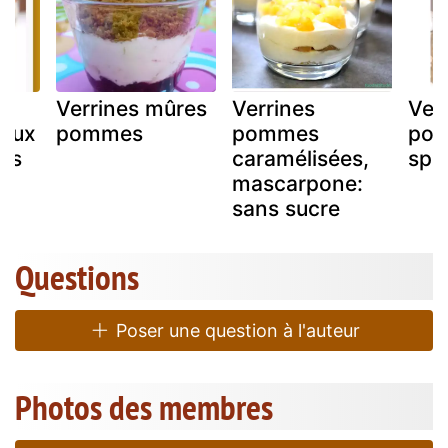
Verrines mûres
Verrines
Ver
 aux
pommes
pommes
pom
es
caramélisées,
spe
mascarpone:
sans sucre
Questions
Poser une question à l'auteur
Photos des membres