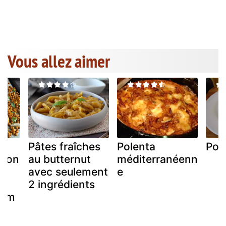
Vous allez aimer
Pâtes fraîches
Polenta
Pole
açon
au butternut
méditerranéenn
avec seulement
e
l
2 ingrédients
nem