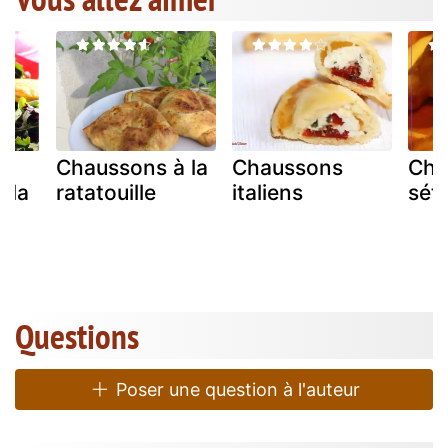
Chaussons à la
Chaussons
Cha
 la
ratatouille
italiens
sét
de
Questions
Poser une question à l'auteur