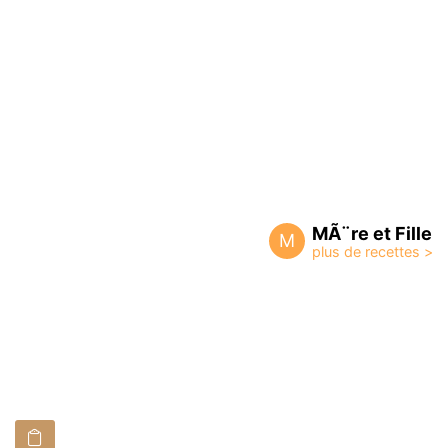
MÃ¨re et Fille
M