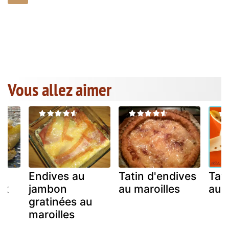
Vous allez aimer
Endives au
Tatin d'endives
Tat
ux
jambon
au maroilles
au m
gratinées au
maroilles