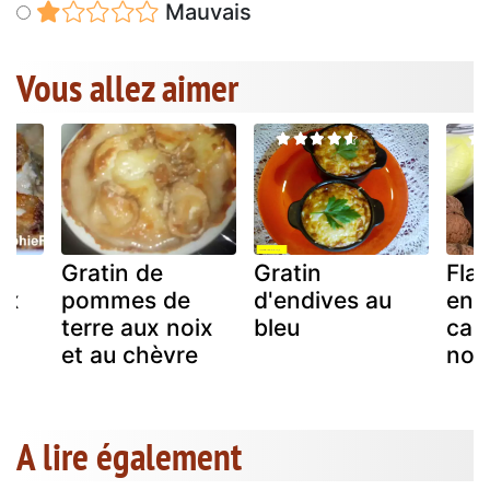
Mauvais
Vous allez aimer
Gratin de
Gratin
Fla
ux
pommes de
d'endives au
end
terre aux noix
bleu
car
et au chèvre
noi
A lire également