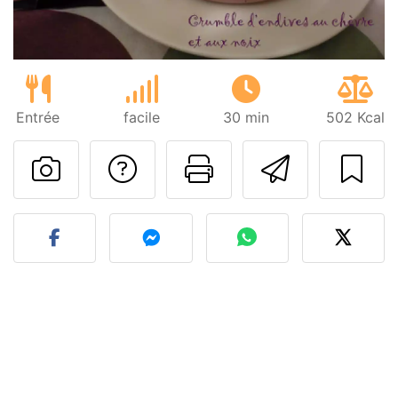
Entrée
facile
30 min
502 Kcal
Poser une question
Imprimer cet
Envoyer
Publier votre photo de cet