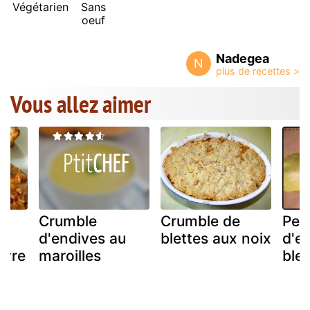
Végétarien
Sans
oeuf
Nadegea
N
Vous allez aimer
s
Crumble
Crumble de
Peti
d'endives au
blettes aux noix
d'e
èvre
maroilles
bleu