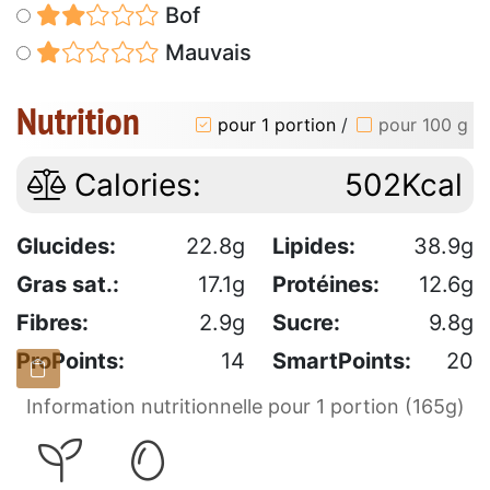
Bof
Mauvais
Nutrition
pour 1 portion
/
pour 100 g
Calories:
502Kcal
Glucides:
22.8g
Lipides:
38.9g
Gras sat.:
17.1g
Protéines:
12.6g
Fibres:
2.9g
Sucre:
9.8g
ProPoints:
14
SmartPoints:
20
Information nutritionnelle pour 1 portion (165g)