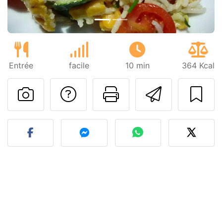
Entrée
facile
10 min
364 Kcal
Poser une question
Imprimer cet
Envoyer
Publier votre photo de cet