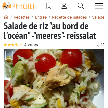
Recettes
Entrée
Recette de salades
Salade d
Salade de riz "au bord de
l'océan" -"meeres"- reissalat
Précédent
Suiv