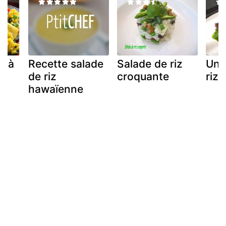
z à
Recette salade
Salade de riz
Une
de riz
croquante
riz 
hawaïenne