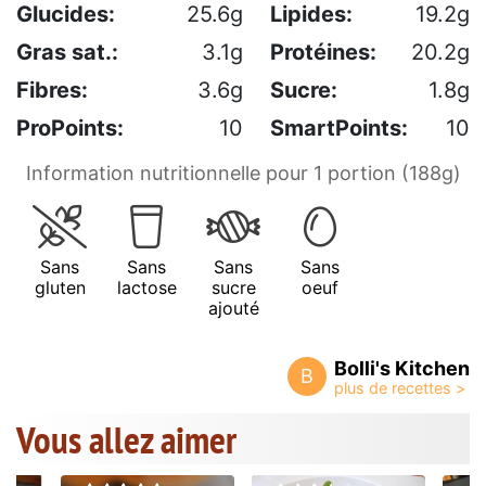
Glucides:
25.6g
Lipides:
19.2g
Gras sat.:
3.1g
Protéines:
20.2g
Fibres:
3.6g
Sucre:
1.8g
ProPoints:
10
SmartPoints:
10
Information nutritionnelle pour 1 portion (188g)
Sans
Sans
Sans
Sans
gluten
lactose
sucre
oeuf
ajouté
Bolli's Kitchen
B
Vous allez aimer