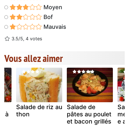
Moyen
Bof
Mauvais
3.5/5, 4 votes
Vous allez aimer
z
Salade de riz au
Salade de
Sala
e à
thon
pâtes au poulet
méd
et bacon grillés
e a