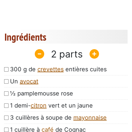
Ingrédients
2
300 g de
crevettes
entières cuites
Un
avocat
½ pamplemousse rose
1 demi-
citron
vert et un jaune
3 cuillères à soupe de
mayonnaise
1 cuillère à
café
de Cognac