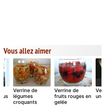
Vous allez aimer
Verrine de
Verrine de
Ver
plus
légumes
fruits rouges en
une
croquants
gelée