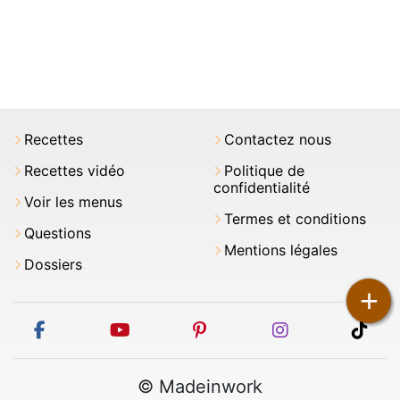
Recettes
Contactez nous
Recettes vidéo
Politique de
confidentialité
Voir les menus
Termes et conditions
Questions
Mentions légales
Dossiers
+
facebook
youtube
pinterest
instagram
tikt
© Madeinwork