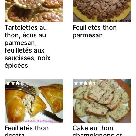
Tartelettes au
Feuilletés thon
thon, écus au
parmesan
parmesan,
feuilletés aux
saucisses, noix
épicées
Feuilletés thon
Cake au thon,
ricotta
champignons et