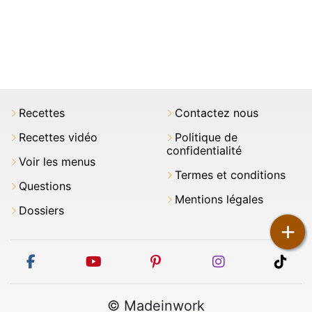
Recettes
Contactez nous
Recettes vidéo
Politique de
confidentialité
Voir les menus
Termes et conditions
Questions
Mentions légales
Dossiers
+
facebook
youtube
pinterest
instagram
tikt
© Madeinwork