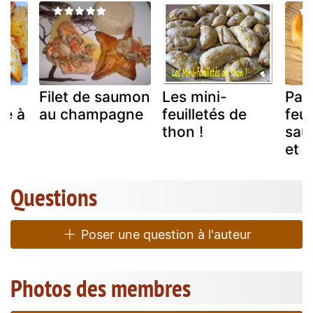
Filet de saumon
Les mini-
Pal
mé à
au champagne
feuilletés de
feui
s
thon !
sau
et t
Questions
Poser une question à l'auteur
Photos des membres