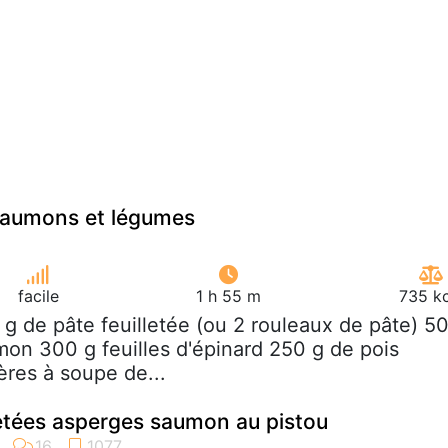
 saumons et légumes
facile
1 h 55 m
735 kc
 g de pâte feuilletée (ou 2 rouleaux de pâte) 5
umon 300 g feuilles d'épinard 250 g de pois
ères à soupe de...
etées asperges saumon au pistou