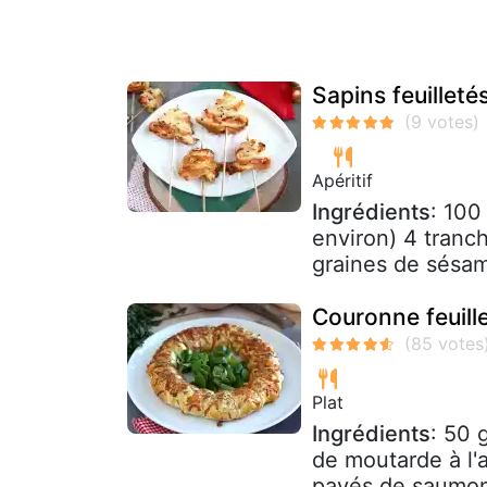
Sapins feuillet
Apéritif
Ingrédients
: 100
environ) 4 tranc
graines de sésa
Couronne feuil
Plat
Ingrédients
: 50 
de moutarde à l'
pavés de saumon