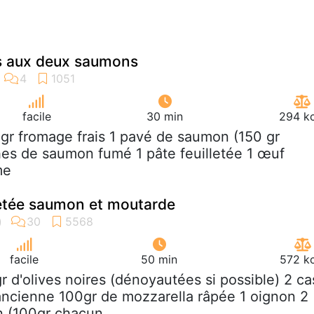
és aux deux saumons
facile
30 min
294 kc
 gr fromage frais 1 pavé de saumon (150 gr
hes de saumon fumé 1 pâte feuilletée 1 œuf
me
letée saumon et moutarde
facile
50 min
572 kc
gr d'olives noires (dénoyautées si possible) 2 ca
ancienne 100gr de mozzarella râpée 1 oignon 2
 (100gr chacun...