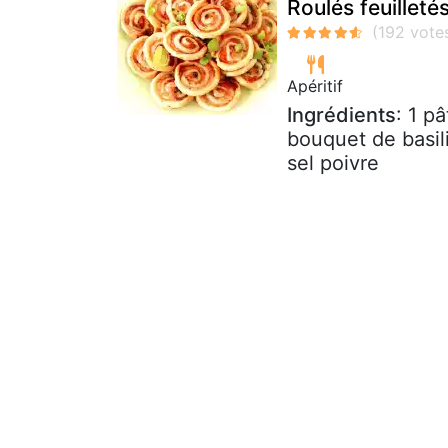
Roulés feuilleté
Apéritif
Ingrédients
: 1 p
bouquet de basil
sel poivre