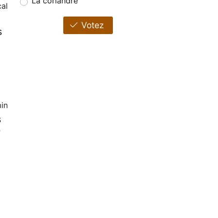
La coriandre
al
Votez
s
in
s
0