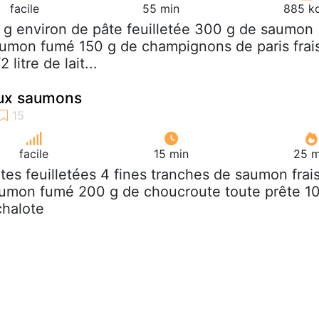
facile
55 min
885 kc
 g environ de pâte feuilletée 300 g de saumon
aumon fumé 150 g de champignons de paris frai
 litre de lait...
eux saumons
facile
15 min
25 m
âtes feuilletées 4 fines tranches de saumon frai
aumon fumé 200 g de choucroute toute prête 1
chalote