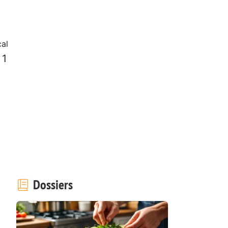
al
 1
Dossiers