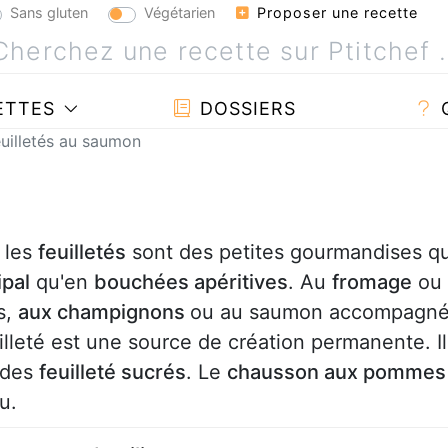
Sans gluten
Végétarien
Proposer une recette
ETTES
DOSSIERS
uilletés au saumon
, les
feuilletés
sont des petites gourmandises q
ipal
qu'en
bouchées apéritives
. Au
fromage
ou
s,
aux champignons
ou au saumon accompagn
uilleté est une source de création permanente. Il
r des
feuilleté sucrés
. Le
chausson aux pommes
u.