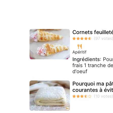
Cornets feuille
Apéritif
Ingrédients
: Pou
frais 1 tranche 
d'oeuf
Pourquoi ma pâte
courantes à évi