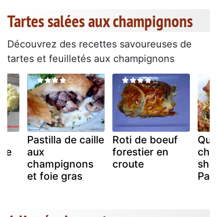
Tartes salées aux champignons
Découvrez des recettes savoureuses de
tartes et feuilletés aux champignons
Pastilla de caille
Roti de boeuf
Qui
ire
aux
forestier en
cha
champignons
croute
shii
et foie gras
Pari