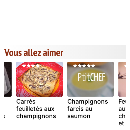
Vous allez aimer
Carrés
Champignons
Feui
ux
feuilletés aux
farcis au
aux
ns
champignons
saumon
cha
et 