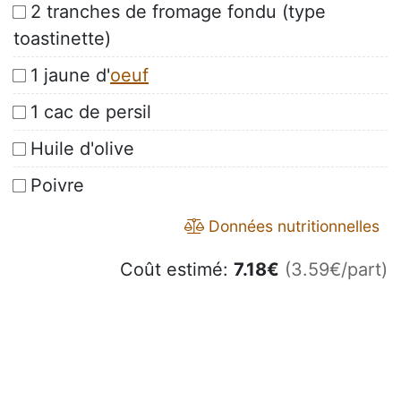
2 tranches de fromage fondu (type
toastinette)
1 jaune d'
oeuf
1 cac de persil
Huile d'olive
Poivre
Données nutritionnelles
Coût estimé:
7.18
€
(3.59€/part)