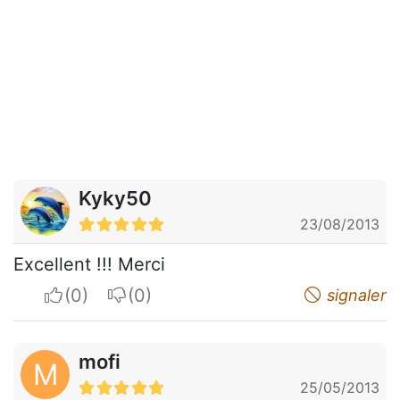
Kyky50
23/08/2013
Excellent !!! Merci
I apreciate
I do not appreciate
signaler
mofi
M
25/05/2013