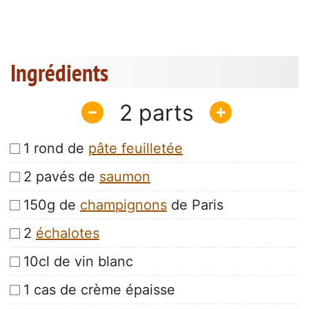
Ingrédients
2
1 rond de
pâte feuilletée
2 pavés de
saumon
150g de
champignons
de Paris
2
échalotes
10cl de vin blanc
1 cas de crème épaisse