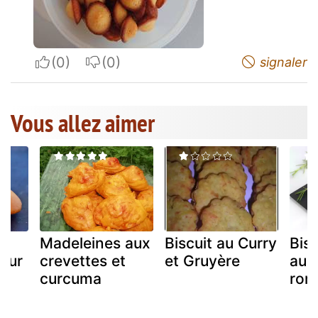
I apreciate
I do not appreciate
signaler
Vous allez aimer
à
Madeleines aux
Biscuit au Curry
Bisc
leur
crevettes et
et Gruyère
au 
curcuma
rom