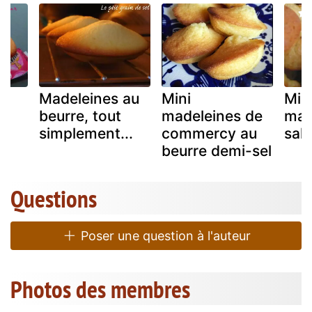
au
Madeleines au
Mini
Min
beurre, tout
madeleines de
mad
simplement...
commercy au
sal
beurre demi-sel
Questions
Poser une question à l'auteur
Photos des membres