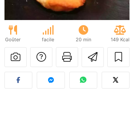
Goûter
facile
20 min
149 Kcal
Poser une question
Imprimer cet
Envoyer
Publier votre photo de cet