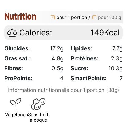
Nutrition
pour 1 portion
/
pour 100 g
Calories:
149Kcal
Glucides:
17.2g
Lipides:
7.7g
Gras sat.:
4.8g
Protéines:
2.3g
Fibres:
0.5g
Sucre:
10.3g
ProPoints:
4
SmartPoints:
7
Information nutritionnelle pour 1 portion (38g)
Végétarien
Sans fruit
à coque