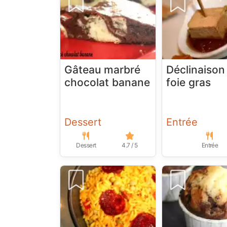
Gâteau marbré
Déclinaison
chocolat banane
foie gras
Dessert
Entrée
Dessert
4.7 / 5
Entrée