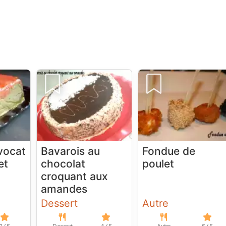
vocat
Bavarois au
Fondue de
et
chocolat
poulet
croquant aux
amandes
Dessert
Autre