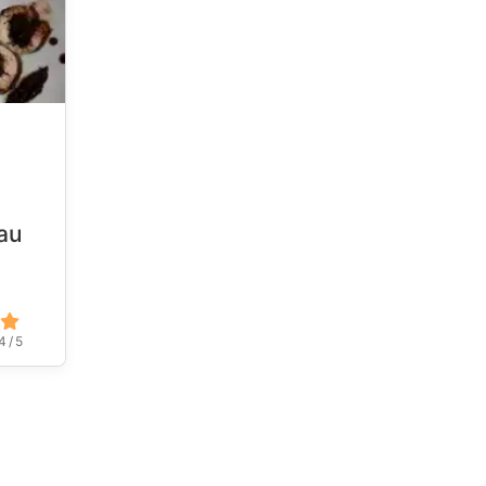
t
au
4 / 5