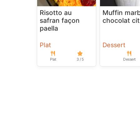
Risotto au
Muffin mar
safran façon
chocolat ci
paella
Plat
Dessert
Plat
3 / 5
Dessert