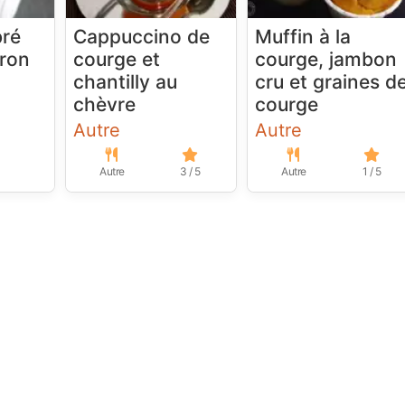
bré
Cappuccino de
Muffin à la
tron
courge et
courge, jambon
chantilly au
cru et graines d
chèvre
courge
Autre
Autre
Autre
3 / 5
Autre
1 / 5