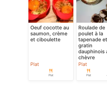
Oeuf cocotte au
Roulade de
saumon, crème
poulet à la
et ciboulette
tapenade e
gratin
dauphinois 
chèvre
Plat
Plat
Plat
Plat