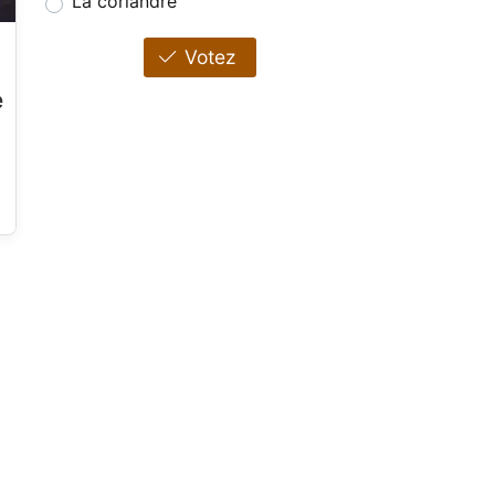
La coriandre
Votez
e