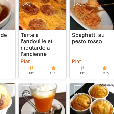
 de
Tarte à
Spaghetti au
l'andouille et
pesto rosso
moutarde à
l'ancienne
Plat
Plat
Plat
4.1 / 5
Plat
3.3 / 5