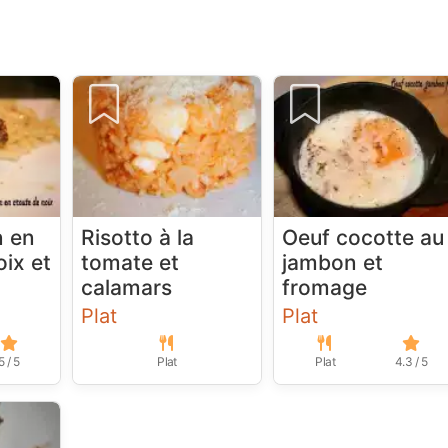
n en
Risotto à la
Oeuf cocotte au
oix et
tomate et
jambon et
calamars
fromage
Plat
Plat
5 / 5
Plat
Plat
4.3 / 5