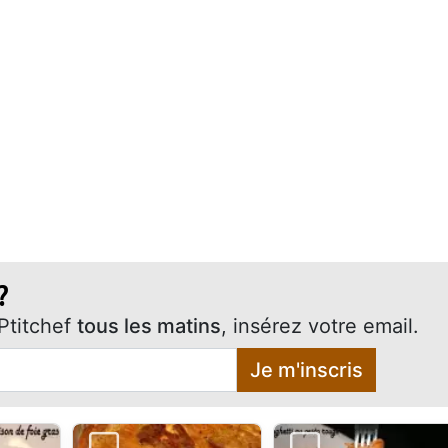
?
Ptitchef
tous les matins
, insérez votre email.
Je m'inscris