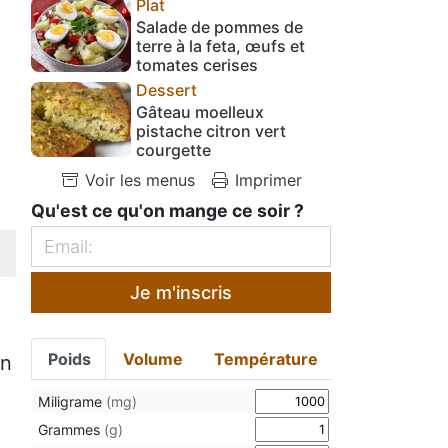
Plat
Salade de pommes de
terre à la feta, œufs et
tomates cerises
Dessert
Gâteau moelleux
pistache citron vert
courgette
Voir les menus
Imprimer
Qu'est ce qu'on mange ce soir ?
Je m'inscris
Poids
Volume
Température
en
Miligrame
(mg)
Grammes
(g)