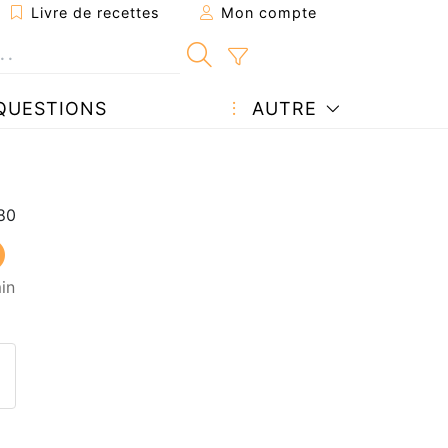
Livre de recettes
Mon compte
QUESTIONS
AUTRE
in
ecette à un ami
ette page
 une question à l'auteur
ublier votre photo de cette r