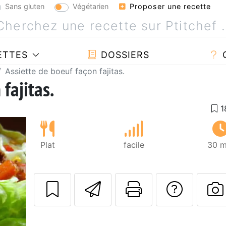
Sans gluten
Végétarien
Proposer une recette
ETTES
DOSSIERS
Assiette de boeuf façon fajitas.
fajitas.
Plat
facile
30 m
Envoyer cette r
Imprimer c
Poser
P