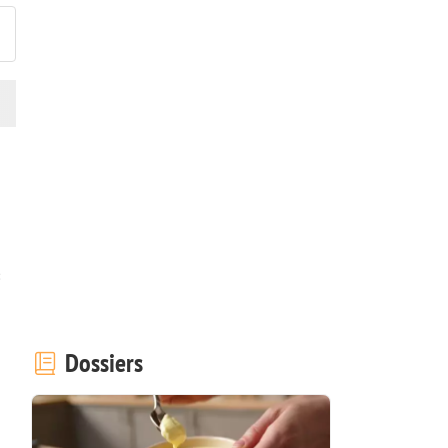
c
Dossiers