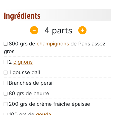
Ingrédients
4
800 grs de
champignons
de Paris assez
gros
2
oignons
1 gousse dail
Branches de persil
80 grs de beurre
200 grs de crème fraîche épaisse
100 grs de
gouda