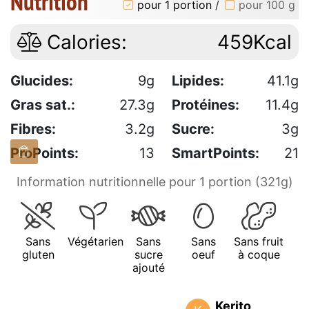
Nutrition
pour 1 portion
/
pour 100 g
Calories:
459Kcal
Glucides:
9g
Lipides:
41.1g
Gras sat.:
27.3g
Protéines:
11.4g
Fibres:
3.2g
Sucre:
3g
ProPoints:
13
SmartPoints:
21
Information nutritionnelle pour 1 portion (321g)
Sans
Végétarien
Sans
Sans
Sans fruit
gluten
sucre
oeuf
à coque
ajouté
Kerito