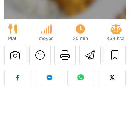
Plat
moyen
30 min
459 Kcal
Poser une question
Imprimer cet
Envoyer
Publier votre photo de cet