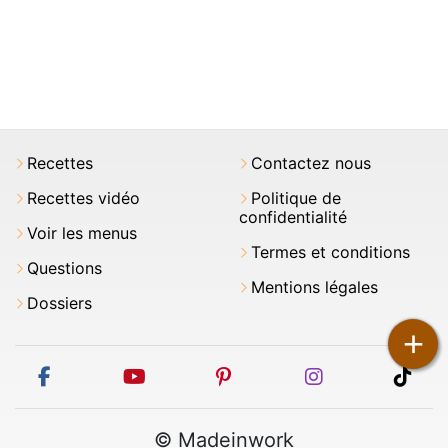
Recettes
Contactez nous
Recettes vidéo
Politique de
confidentialité
Voir les menus
Termes et conditions
Questions
Mentions légales
Dossiers
+
facebook
youtube
pinterest
instagram
tikt
© Madeinwork