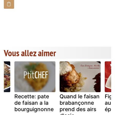
Vous allez aimer
id
Recette: pate
Quand le faisan
Fig
de faisan a la
brabançonne
au v
bourguignonne
prend des airs
épi