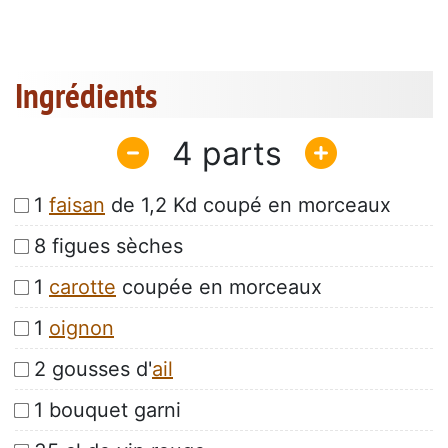
Ingrédients
4
1
faisan
de 1,2 Kd coupé en morceaux
8 figues sèches
1
carotte
coupée en morceaux
1
oignon
2 gousses d'
ail
1 bouquet garni