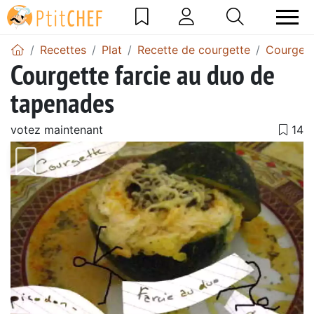
Recettes
Plat
Recette de courgette
Courgett
Courgette farcie au duo de
tapenades
votez maintenant