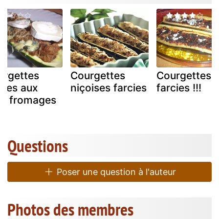
urgettes
Courgettes
Courgettes
cies aux
niçoises farcies
farcies !!!
is fromages
Questions
Poser une question à l'auteur
Photos des membres