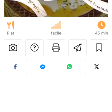
Plat
facile
45 min
Poser une question
Imprimer cet
Envoyer
Publier votre photo de cet