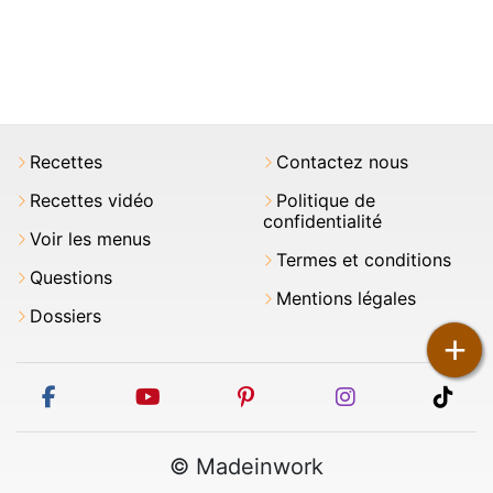
Recettes
Contactez nous
Recettes vidéo
Politique de
confidentialité
Voir les menus
Termes et conditions
Questions
Mentions légales
Dossiers
+
facebook
youtube
pinterest
instagram
tikt
© Madeinwork