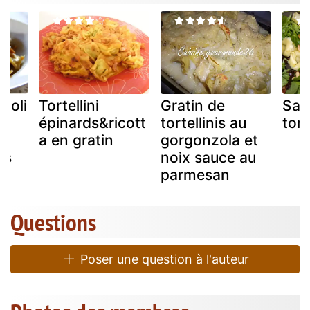
violi
Tortellini
Gratin de
Sal
t
épinards&ricott
tortellinis au
tort
a en gratin
gorgonzola et
ns
noix sauce au
parmesan
Questions
Poser une question à l'auteur