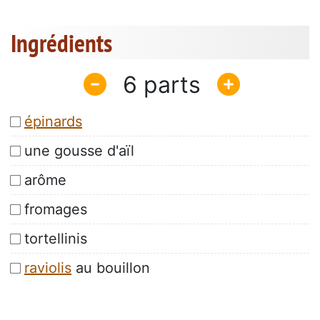
Ingrédients
6
épinards
une gousse d'aïl
arôme
fromages
tortellinis
raviolis
au bouillon