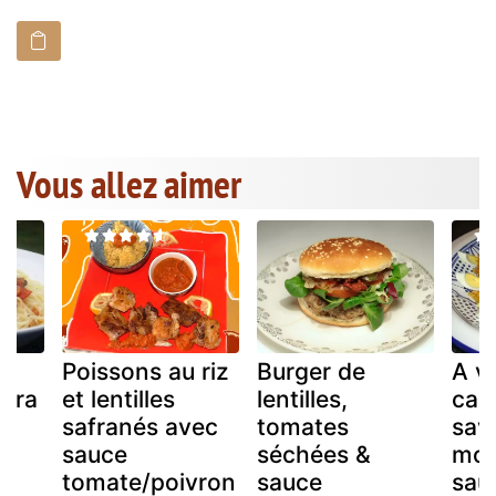
Vous allez aimer
Poissons au riz
Burger de
A v
nara
et lentilles
lentilles,
cas
safranés avec
tomates
sav
sauce
séchées &
mond
tomate/poivron
sauce
sau