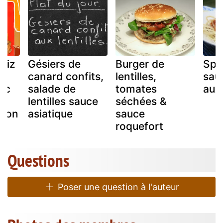
 riz
Gésiers de
Burger de
Spa
canard confits,
lentilles,
sau
ec
salade de
tomates
aux 
lentilles sauce
séchées &
vron
asiatique
sauce
roquefort
Questions
Poser une question à l'auteur