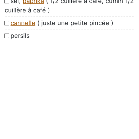
sel,
paprika
( 1/2 cuillère à café, cumin 1/2
cuillère à café )
cannelle
( juste une petite pincée )
persils