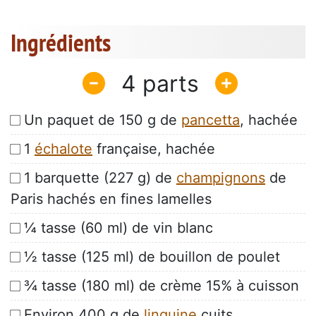
Ingrédients
4
Un paquet de 150 g de
pancetta
, hachée
1
échalote
française, hachée
1 barquette (227 g) de
champignons
de
Paris hachés en fines lamelles
¼ tasse (60 ml) de vin blanc
½ tasse (125 ml) de bouillon de poulet
¾ tasse (180 ml) de crème 15% à cuisson
Environ 400 g de
linguine
cuits