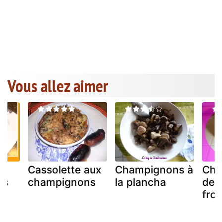
Vous allez aimer
Cassolette aux
Champignons à
Cha
ns
champignons
la plancha
de p
fro