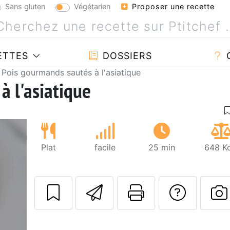
Sans gluten
Végétarien
Proposer une recette
ETTES
DOSSIERS
Pois gourmands sautés à l'asiatique
à l'asiatique
Plat
facile
25 min
648 Kc
Envoyer cette r
Imprimer c
Poser
P