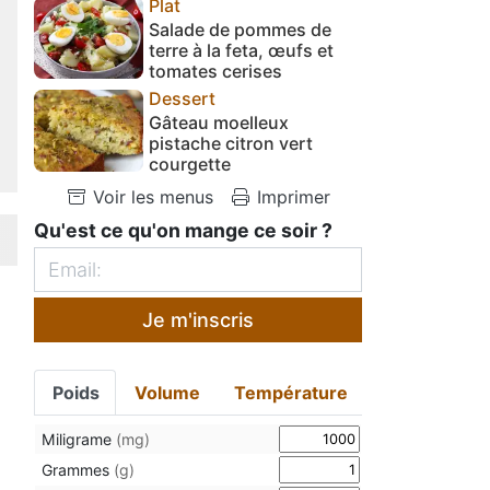
Plat
Salade de pommes de
terre à la feta, œufs et
tomates cerises
Dessert
Gâteau moelleux
pistache citron vert
courgette
Voir les menus
Imprimer
Qu'est ce qu'on mange ce soir ?
Je m'inscris
Poids
Volume
Température
Miligrame
(mg)
Grammes
(g)