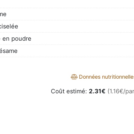
ame
iselée
e en poudre
 sésame
Données nutritionnelle
Coût estimé:
2.31
€
(1.16€/par