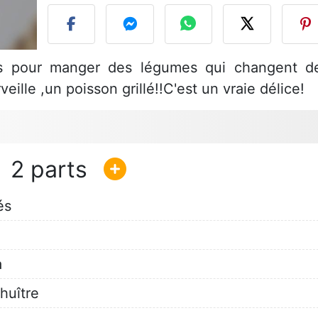
es pour manger des légumes qui changent d
ille ,un poisson grillé!!C'est un vraie délice!
2
és
a
huître