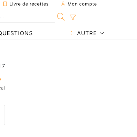
Livre de recettes
Mon compte
QUESTIONS
AUTRE
al
ecette à un ami
ette page
 une question à l'auteur
ublier votre photo de cette r