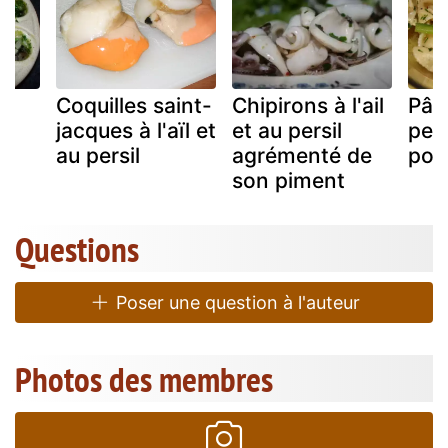
au
Coquilles saint-
Chipirons à l'ail
Pâte
t
jacques à l'aïl et
et au persil
pers
au persil
agrémenté de
poiv
son piment
Questions
Poser une question à l'auteur
Photos des membres