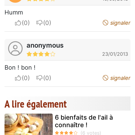
Humm
I apreciate
I do not appreciate
signaler
anonymous
23/01/2013
Bon ! bon !
I apreciate
I do not appreciate
signaler
A lire également
6 bienfaits de l'ail à
connaître !