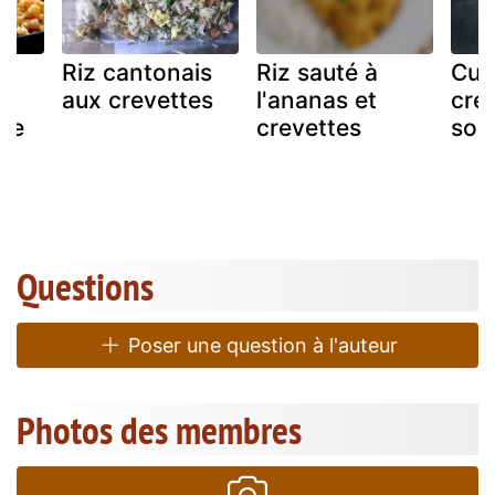
ux
Riz cantonais
Riz sauté à
Cur
aux crevettes
l'ananas et
cre
sie
crevettes
son 
Questions
Poser une question à l'auteur
Photos des membres